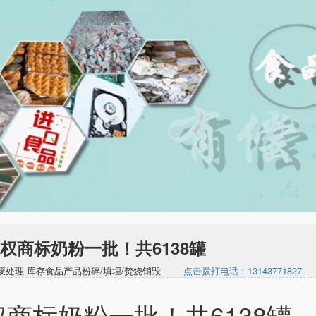
权商标奶粉一批！共6138罐
期食品报废处理-库存食品产品粉碎/填埋/焚烧销毁
点击拨打电话：13143771827
商标奶粉一批！共6138罐