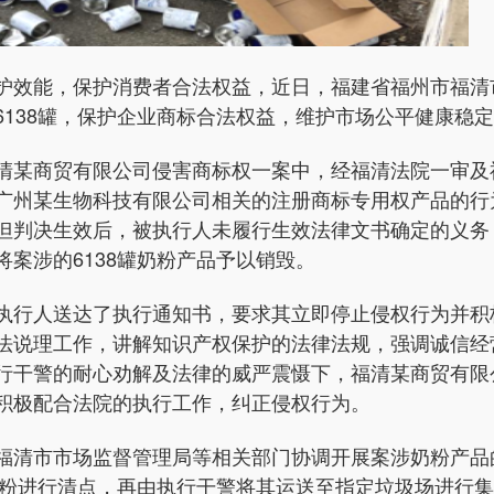
护效能，保护消费者合法权益，近日，福建省福州市福清
6138罐，保护企业商标合法权益，维护市场公平健康稳
清某商贸有限公司侵害商标权一案中，经福清法院一审及
广州
某生物科技有限公司相关的注册商标专用权产品的行
但判决生效后，被执行人未履行生效法律文书确定的义务
案涉的6138罐奶粉产品予以销毁。
执行人送达了执行通知书，要求其立即停止侵权行为并积
法说理
工作，讲解知识产权保护的法律法规，强调诚信经
行干警的耐心劝解及法律的威严震慑下，福清某商贸有限
积极配合法院的执行工作，纠正侵权行为。
福清市市场监督管理局等相关部门协调开展案涉奶粉产品
奶粉进
行清点，再由执行干警将其运送至指定垃圾场进行集