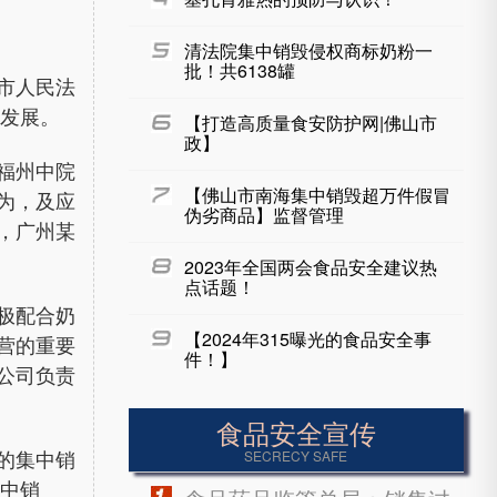
清法院集中销毁侵权商标奶粉一
批！共6138罐
市人民法
定发展。
【打造高质量食安防护网|佛山市
政】
福州中院
【佛山市南海集中销毁超万件假冒
为，及应
伪劣商品】监督管理
，
广州某
2023年全国两会食品安全建议热
点话题！
极配合奶
【2024年315曝光的食品安全事
营的重要
件！】
公司负责
食品安全宣传
的集中销
SECRECY SAFE
中销