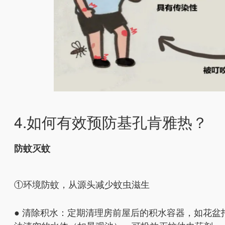
4.如何有效预防基孔肯雅热？
防蚊灭蚊
①环境防蚊，从源头减少蚊虫滋生
● 清除积水：定期清理房前屋后的积水容器，如花